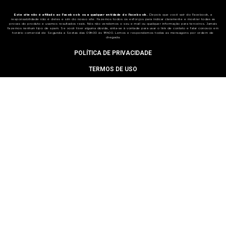
Este site não é afiliado ao Facebook ou a qualquer entidade do Facebook.
Depois que você sair do Facebook, a
responsabilidade não é deles e sim do nosso site. Fazemos todos os esforços para indicar claramente e mostrar todas as
provas do produto e usamos resultados reais. Nós não vendemos o seu e-mail ou qualquer informação para terceiros. Jamais
fazemos nenhum tipo de spam. Se você tiver alguma dúvida, sinta-se à vontade para usar o link de contato e falar conosco em
horário comercial de Segunda a Sextas das 09h00 ás 18h00. Lemos e respondemos todas as mensagens por ordem de
chegada.
POLÍTICA DE PRIVACIDADE
TERMOS DE USO