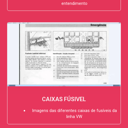
entendimento
CAIXAS FÚSIVEL
Imagens das diferentes caixas de fusíveis da
linha VW