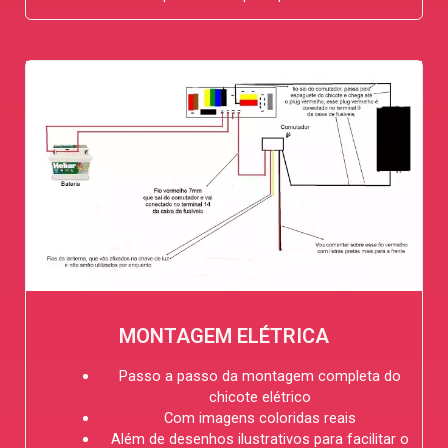
MONTAGEM ELÉTRICA
Passo a passo da montagem completa do
chicote elétrico
Com imagens coloridas reais
Além de desenhos ilustrativos para facilitar o