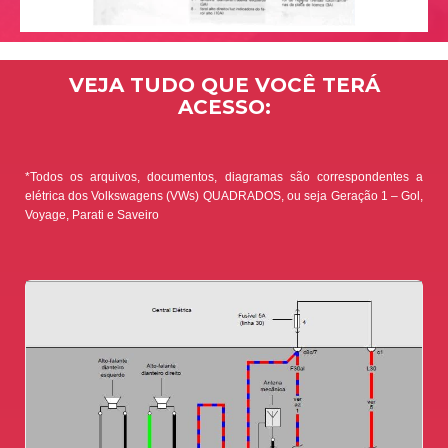
VEJA TUDO QUE VOCÊ TERÁ
ACESSO:
*Todos os arquivos, documentos, diagramas são correspondentes a
elétrica dos Volkswagens (VWs) QUADRADOS, ou seja Geração 1 – Gol,
Voyage, Parati e Saveiro