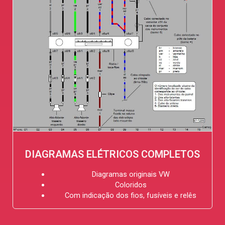
DIAGRAMAS ELÉTRICOS COMPLETOS
Diagramas originais VW
Coloridos
Com indicação dos fios, fusíveis e relês