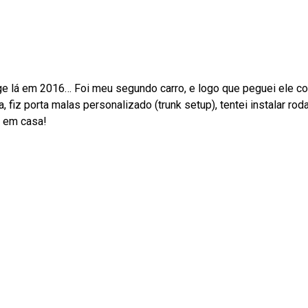
age lá em 2016… Foi meu segundo carro, e logo que peguei ele c
iz porta malas personalizado (trunk setup), tentei instalar roda t
” em casa!