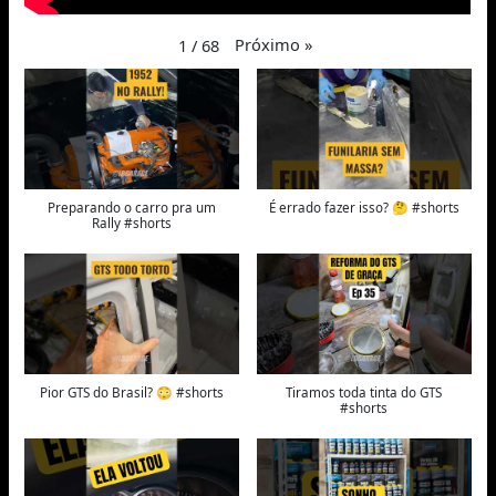
Próximo
»
1
/
68
Preparando o carro pra um
É errado fazer isso? 🤔 #shorts
Rally #shorts
Pior GTS do Brasil? 😳 #shorts
Tiramos toda tinta do GTS
#shorts