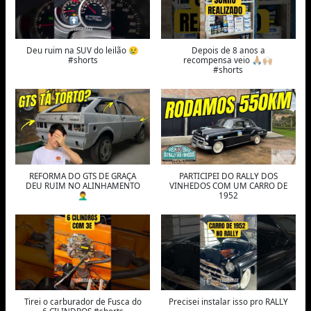
Deu ruim na SUV do leilão 😢
Depois de 8 anos a
#shorts
recompensa veio 🙏🏼🙌🏼
#shorts
REFORMA DO GTS DE GRAÇA
PARTICIPEI DO RALLY DOS
DEU RUIM NO ALINHAMENTO
VINHEDOS COM UM CARRO DE
🤦‍♂️
1952
Tirei o carburador de Fusca do
Precisei instalar isso pro RALLY