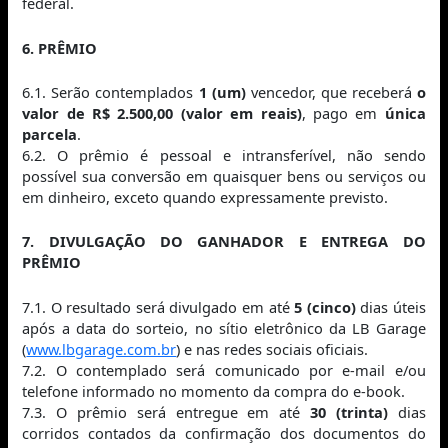
federal.
6. PRÊMIO
6.1. Serão contemplados
1 (um)
vencedor, que receberá
o
valor de R$ 2.500,00 (valor em reais)
, pago em
única
parcela
.
6.2. O prêmio é pessoal e intransferível, não sendo
possível sua conversão em quaisquer bens ou serviços ou
em dinheiro, exceto quando expressamente previsto.
7. DIVULGAÇÃO DO GANHADOR E ENTREGA DO
PRÊMIO
7.1. O resultado será divulgado em até
5 (cinco)
dias úteis
após a data do sorteio, no sítio eletrônico da LB Garage
(
www.lbgarage.com.br
) e nas redes sociais oficiais.
7.2. O contemplado será comunicado por e‑mail e/ou
telefone informado no momento da compra do e‑book.
7.3. O prêmio será entregue em até
30 (trinta)
dias
corridos contados da confirmação dos documentos do