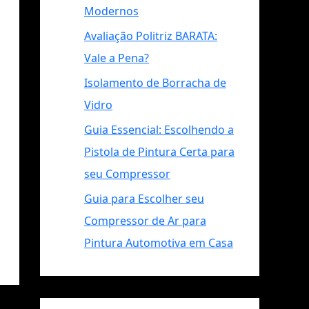
Modernos
Avaliação Politriz BARATA:
Vale a Pena?
Isolamento de Borracha de
Vidro
Guia Essencial: Escolhendo a
Pistola de Pintura Certa para
seu Compressor
Guia para Escolher seu
Compressor de Ar para
Pintura Automotiva em Casa