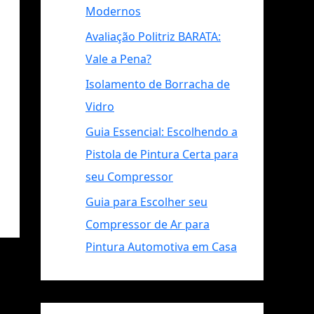
Modernos
Avaliação Politriz BARATA:
Vale a Pena?
Isolamento de Borracha de
Vidro
Guia Essencial: Escolhendo a
Pistola de Pintura Certa para
seu Compressor
Guia para Escolher seu
Compressor de Ar para
Pintura Automotiva em Casa