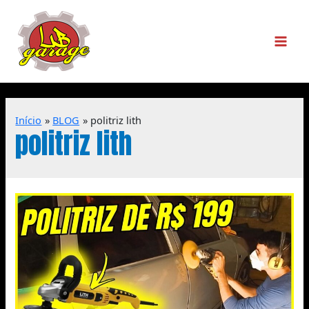
Início
BLOG
politriz lith
politriz lith